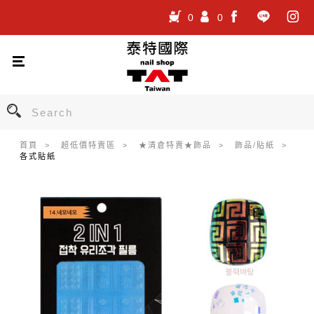
0
0
.
.
.
首頁
超低價特賣區
★清倉特賣★飾品
飾品/貼紙
各式貼紙