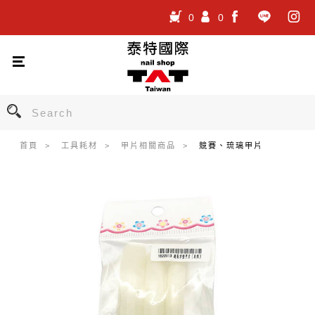
0
0
.
.
.
首頁
工具耗材
甲片相關商品
競賽、琉璃甲片