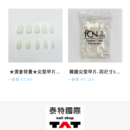
★清倉特賣★尖型甲片-自然500P
韓國尖型甲片-同尺寸3號 透明500P
一般價 NT.69
一般價 NT.150