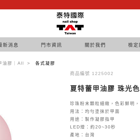
最新消息
門市資訊
關於我們
檢定
甲油膠｜All
各式凝膠
商品編號 1225002
夏特蕾甲油膠 珠光色系 
珍珠粉末顆粒細緻，色彩鮮明，
用法：均勻塗抹於甲面
用途：製作凝膠指甲
LED燈：約20~30秒
產地：台灣