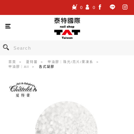
0
0
.
.
.
首頁
夏特蕾
甲油膠｜珠光/亮片/果凍系
甲油膠｜All
各式凝膠