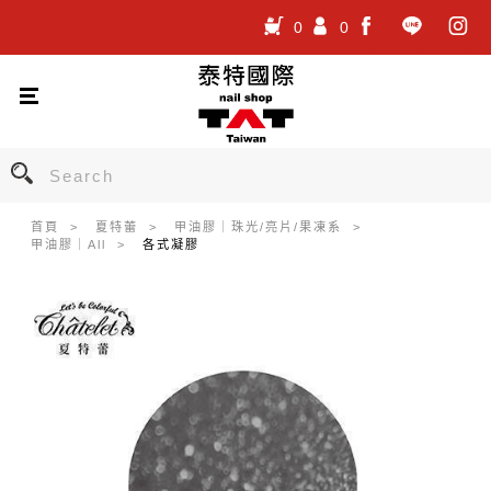
0
0
.
.
.
首頁
夏特蕾
甲油膠｜珠光/亮片/果凍系
甲油膠｜All
各式凝膠