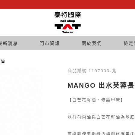
最新消息
門市資訊
關於我們
檢定
緣油
商品編號 1197003-北
MANGO 出水芙蓉長效
【白芒花籽油、修護甲床】
以荷荷芭油與白芒花籽油為基底
可達到保濕指緣皮膚與修護甲床